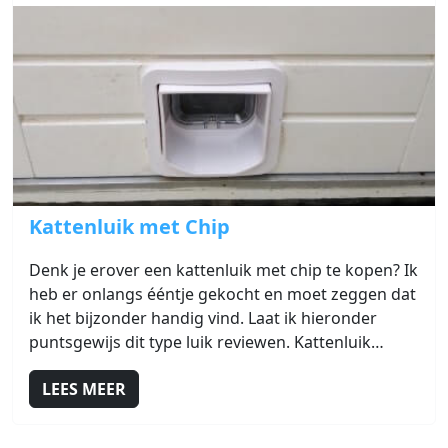
Link naar Kattenluik met Chip
Kattenluik met Chip
Denk je erover een kattenluik met chip te kopen? Ik
heb er onlangs ééntje gekocht en moet zeggen dat
ik het bijzonder handig vind. Laat ik hieronder
puntsgewijs dit type luik reviewen. Kattenluik…
LEES MEER