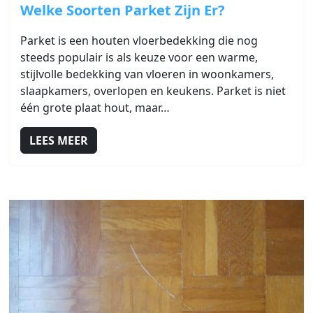
Link naar Welke Soorten Parket Zijn Er?
Welke Soorten Parket Zijn Er?
Parket is een houten vloerbedekking die nog
steeds populair is als keuze voor een warme,
stijlvolle bedekking van vloeren in woonkamers,
slaapkamers, overlopen en keukens. Parket is niet
één grote plaat hout, maar…
LEES MEER